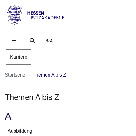
Direkt zum Kopf der Se
Direkt zum Inhalt
Direkt zum Fuß der Sei
Hessen
-
Justizakademie
A-Z
Karriere
Startseite
Themen A bis Z
Themen A bis Z
A
Ausbildung