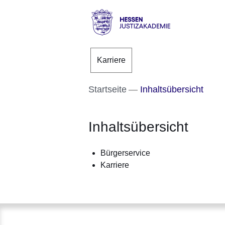
Direkt zum Kopf der S
Direkt zum Inhalt
Direkt zum Fuß der Se
Hessen
-
Karriere
Justizakademie
Startseite
Inhaltsübersicht
Inhaltsübersicht
Bürgerservice
Karriere