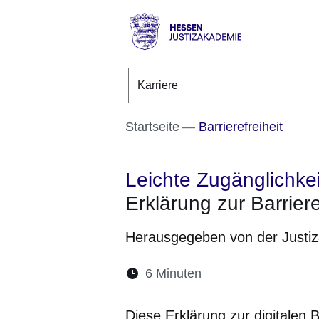
Direkt zum Kopf der S
Direkt zum Inhalt
Direkt zum Fuß der Se
Hessen
-
Karriere
Justizakademie
Startseite
Barrierefreiheit
Leichte Zugänglichkei
Erklärung zur Barriere
Herausgegeben von der Justi
Lesedauer:
6 Minuten
Diese Erklärung zur digitalen Ba