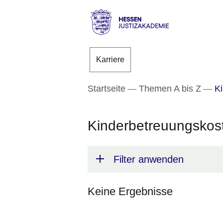
Direkt zum Kopf der S
Direkt zum Inhalt
Direkt zum Fuß der Se
Hessen
-
Karriere
Justizakademie
Startseite
Themen A bis Z
Ki
Kinderbetreuungskos
Filter anwenden
Keine Ergebnisse
:Keine